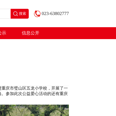
023-63802777
搜索
公示
信息公开
进重庆市璧山区五龙小学校，开展
了一
当。
参加此次公益爱心活动的还有重庆