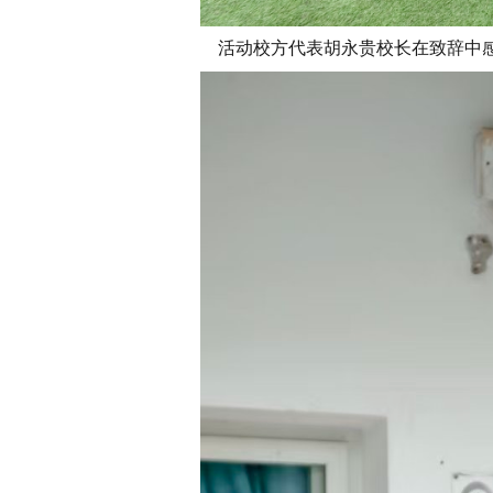
活动
校方代表
胡永贵校长
在
致辞
中