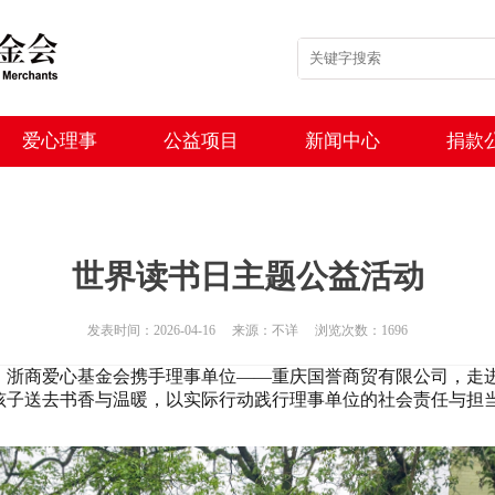
爱心理事
公益项目
新闻中心
捐款
世界读书日主题公益活动
发表时间：2026-04-16 来源：不详 浏览次数：1696
，
浙商爱心基金会携手理事单位
——
重庆国誉商贸有限公司
，
走
孩子送去书香与温暖，以实际行动践行
理事单位
的社会责任与担