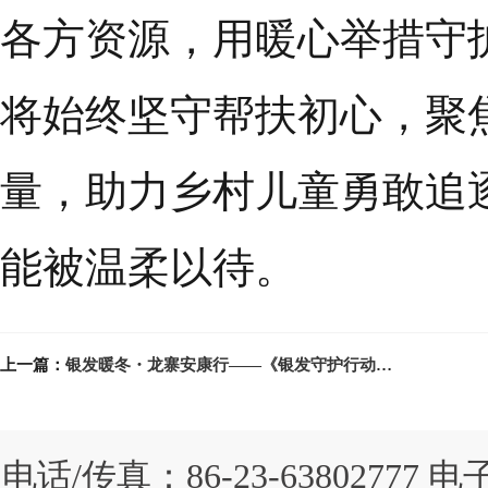
各方资源，用暖心举措守
将始终坚守帮扶初心，聚
量，助力乡村儿童勇敢追
能被温柔以待。
上一篇：
银发暖冬・龙寨安康行——《银发守护行动》进展
电话/传真：86-23-63802777 