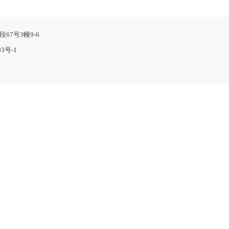
段67号3幢9-6
93号-1