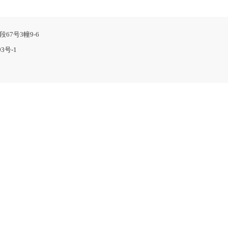
段67号3幢9-6
93号-1