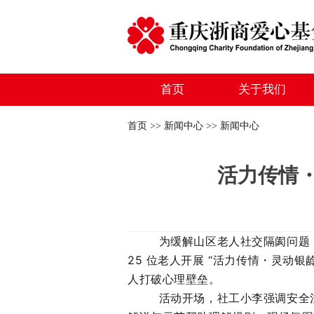
首页
关于我们
首页 >> 新闻中心 >> 新闻中心
活力传情
为缓解山区老人社交隔阂问题，
25 位老人开展 “活力传情・灵动银
人打破心理壁垒。
活动开场，
社工小李
强调安全