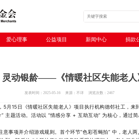
爱心理事
公益项目
新闻中心
捐款
・灵动银龄——《情暖社区失能老人
发表时间：2025-05-16 来源：不详 浏览次数：2467
5月15日
《情暖社区失能老人》项目执行机构德邻社工，来
龄” 主题活动。活动以 “情感分享 + 互助互动” 为核心，
注意事项并介绍游戏规则。首个环节
“色彩苍蝇拍” 中，老人